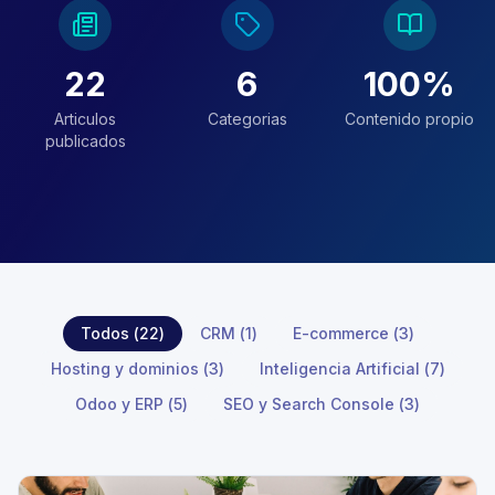
22
6
100%
Articulos
Categorias
Contenido propio
publicados
Todos (
22
)
CRM
(
1
)
E-commerce
(
3
)
Hosting y dominios
(
3
)
Inteligencia Artificial
(
7
)
Odoo y ERP
(
5
)
SEO y Search Console
(
3
)