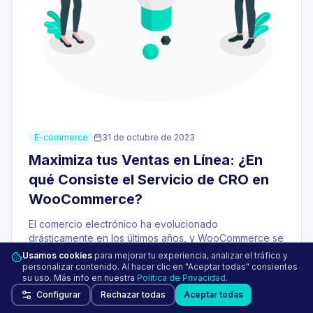
E-commerce
31 de octubre de 2023
Maximiza tus Ventas en Línea: ¿En
qué Consiste el Servicio de CRO en
WooCommerce?
El comercio electrónico ha evolucionado
drásticamente en los últimos años, y WooCommerce se
ha consolidado como una de las plataformas líderes
1
Usamos cookies
para mejorar tu experiencia, analizar el tráfico y
para gestionar tiendas en línea. Sin embargo, el simple
personalizar contenido. Al hacer clic en "Aceptar todas" consientes
su uso. Más info en nuestra
Política de Privacidad
.
hecho de tener una tienda…
Configurar
Rechazar todas
Aceptar todas
Leer mas