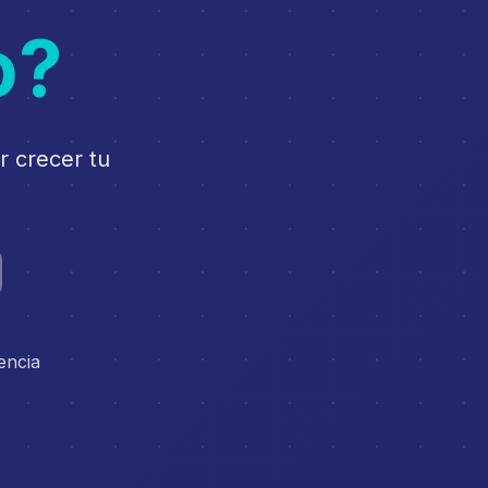
o?
r crecer tu
encia