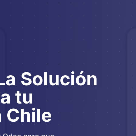
La Solución
a tu
 Chile