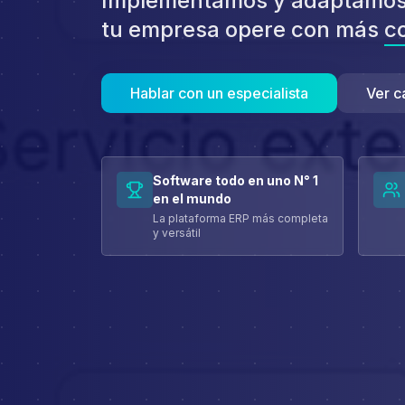
Implementamos y adaptamos
tu empresa opere con más
co
Hablar con un especialista
Ver c
Software todo en uno N° 1
en el mundo
La plataforma ERP más completa
y versátil