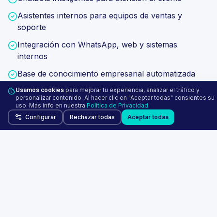
Asistentes internos para equipos de ventas y
soporte
Integración con WhatsApp, web y sistemas
internos
Base de conocimiento empresarial automatizada
Usamos cookies
para mejorar tu experiencia, analizar el tráfico y
personalizar contenido. Al hacer clic en "Aceptar todas" consientes su
Quiero mi asistente IA
uso. Más info en nuestra
Política de Privacidad
.
Configurar
Rechazar todas
Aceptar todas
02
Automatización inteligente de